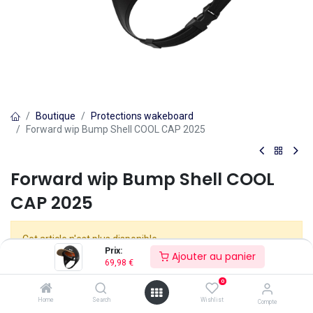
Boutique
Protections wakeboard
Forward wip Bump Shell COOL CAP 2025
Forward wip Bump Shell COOL
CAP 2025
Cet article n'est plus disponible.
Prix:
Ajouter au panier
69,98
€
0
Home
Search
Wishlist
Compte