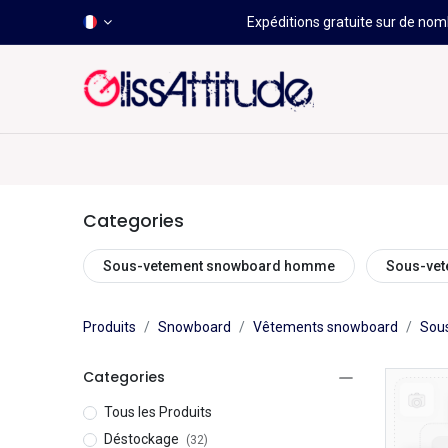
Expéditions gratuite sur de nomb
-50 À -80%
HOT
Déstockage
Windsurf
Wing
Categories
Sous-vetement snowboard homme
Sous-ve
Produits
Snowboard
Vêtements snowboard
Sou
Categories
Tous les Produits
Déstockage
(32)