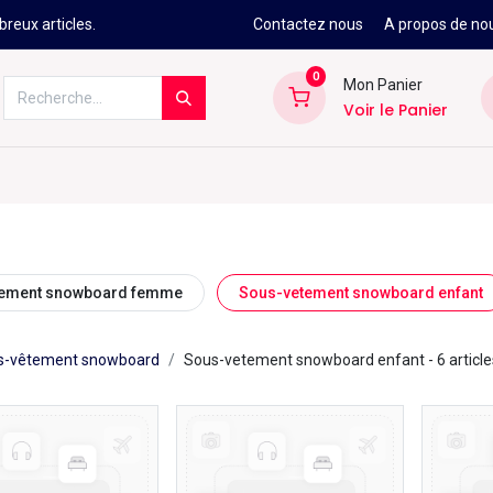
reux articles.
Contactez nous
A propos de no
0
Mon Panier
Voir le Panier
Kitesurf
Néoprène
Ski
Snowbo
tement snowboard femme
Sous-vetement snowboard enfant
s-vêtement snowboard
Sous-vetement snowboard enfant
- 6 article