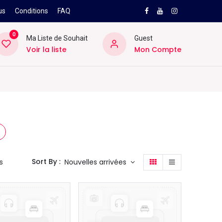
us
Conditions
FAQ
0
Ma Liste de Souhait
Guest
Voir la liste
Mon Compte
NEW
PRO
ard
Divers
Location
Pros
SAV
Sort By :
Nouvelles arrivées
s