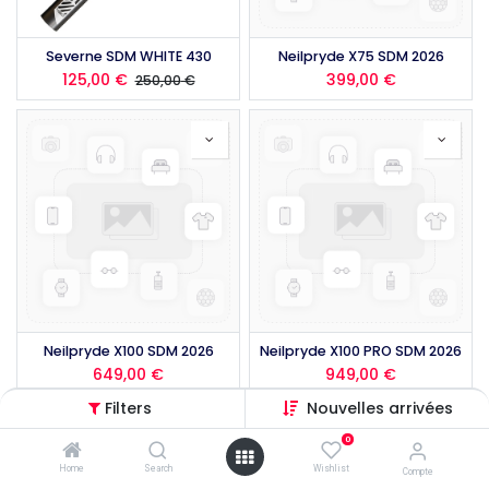
Severne SDM WHITE 430
Neilpryde X75 SDM 2026
125,00
€
399,00
€
250,00
€
Neilpryde X100 SDM 2026
Neilpryde X100 PRO SDM 2026
649,00
€
949,00
€
Filters
Nouvelles arrivées
0
Home
Search
Wishlist
Compte