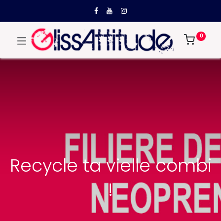
0
Recycle ta vielle combi
!