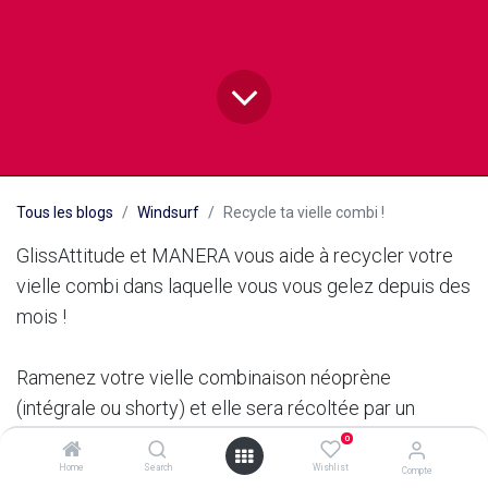
Tous les blogs
Windsurf
Recycle ta vielle combi !
GlissAttitude et MANERA vous aide à recycler votre
vielle combi dans laquelle vous vous gelez depuis des
mois !
Ramenez votre vielle combinaison néoprène
(intégrale ou shorty) et elle sera récoltée par un
partenaire de MANERA / FONE pour créer de
0
nouveaux produits
Home
Search
Wishlist
Compte