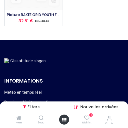
Picture BAKEE GRID YOUTH FLEECE 2023
32,51
€
65,00
€
INFORMATIONS
Météo en temps réel
Reprises, dépôt-vente, financement
Filters
Nouvelles arrivées
Services techniques, réparations etc.
0
Livraisons, retours et remboursement
Home
Search
Wishlist
Compte