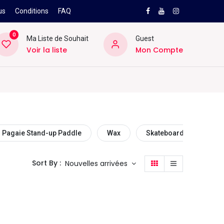
us
Conditions
FAQ
0
Ma Liste de Souhait
Guest
Voir la liste
Mon Compte
NEW
PRO
ard
Divers
Location
Pros
SAV
Pagaie Stand-up Paddle
Wax
Skateboard
Hou
Sort By :
Nouvelles arrivées