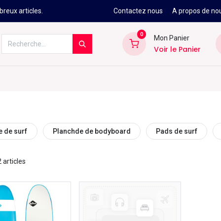
reux articles.
Contactez nous
A propos de no
0
Mon Panier
Voir le Panier
Kitesurf
Néoprène
Ski
Snowbo
e de surf
Planchde de bodyboard
Pads de surf
2 articles