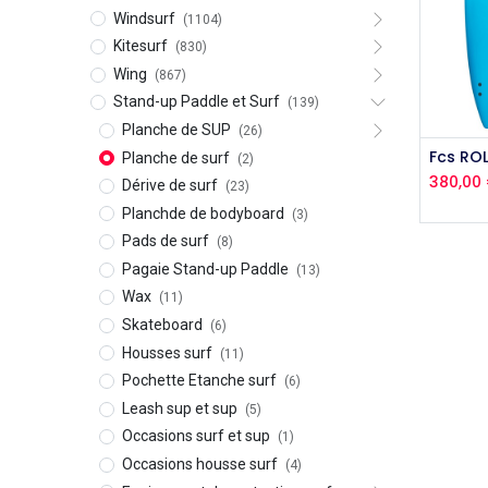
Windsurf
(1104)
Kitesurf
(830)
Wing
(867)
Stand-up Paddle et Surf
(139)
Planche de SUP
(26)
Fcs RO
Planche de surf
(2)
380,00
Dérive de surf
(23)
Planchde de bodyboard
(3)
Pads de surf
(8)
Pagaie Stand-up Paddle
(13)
Wax
(11)
Skateboard
(6)
Housses surf
(11)
Pochette Etanche surf
(6)
Leash sup et sup
(5)
Occasions surf et sup
(1)
Occasions housse surf
(4)