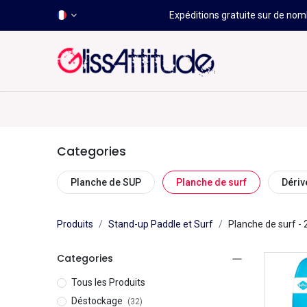
Expéditions gratuite sur de nomb
-50 À -80%
HOT
Déstockage
Windsurf
Wing
Categories
Planche de SUP
Planche de surf
Dériv
Produits
Stand-up Paddle et Surf
Planche de surf
- 
Categories
Tous les Produits
Déstockage
(32)