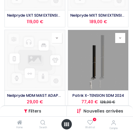
Neilpryde UXT SDM EXTENSION 2026
Neilpryde MXT SDM EXTENSION 2026
119,00
€
189,00
€
Neilpryde MDM MAST ADAPTOR PLASTIC 2026
Patrik X-TENSION SDM 2024
29,00
€
77,40
€
129,00
€
Filters
Nouvelles arrivées
0
Home
Search
Wishlist
Compte