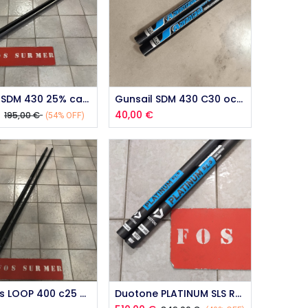
outer au panier
Ajouter au panier
Vandal SDM 430 25% carbon 2015 occasion
Gunsail SDM 430 C30 occasion
40,00
€
195,00
€
(54% OFF)
outer au panier
Ajouter au panier
Gunsails LOOP 400 c25 occasion
Duotone PLATINUM SLS RDM 400 2024 occasion