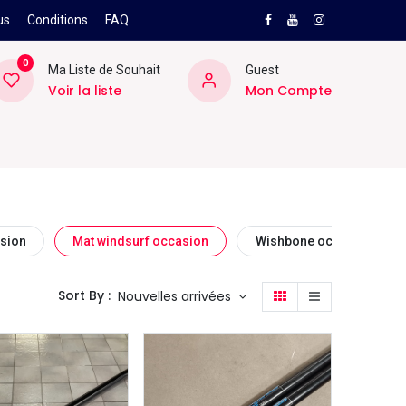
us
Conditions
FAQ
0
Ma Liste de Souhait
Guest
Voir la liste
Mon Compte
NEW
PRO
ard
Divers
Location
Pros
SAV
asion
Mat windsurf occasion
Wishbone occasion
Sort By :
Nouvelles arrivées