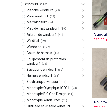
Windsurf
(1101)
Planche windsurf
(29)
Voile windsurf
(63)
Mat windsurf
(54)
Pied de mat windsurf
(100)
Aj
Aileron de windsurf
(41)
120,00
Windfoil
(39)
Wishbone
(127)
Bouts de harnais
(16)
Equipement de protection
windsurf
(98)
Bagagerie windsurf
(63)
Harnais windsurf
(63)
Electronique windsurf
(11)
Monotypie Olympique IQFOIL
(74)
Monotypie BIC One Design
(21)
Monotypie Windsurfer
(31)
Aj
Outillage et visserie windsurf