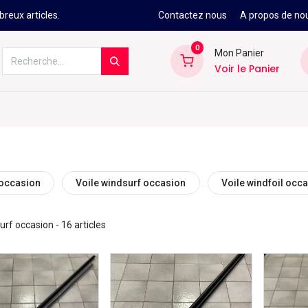
reux articles.
Contactez nous
A propos de no
0
Mon Panier
Voir le Panier
Kitesurf
Néoprène
Ski
Snowbo
 occasion
Voile windsurf occasion
Voile windfoil occ
urf occasion
- 16 articles