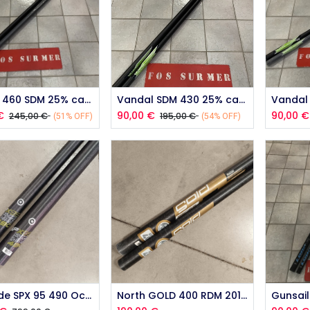
outer au panier
Ajouter au panier
Aj
Vandal 460 SDM 25% carbone 2015 occasion
Vandal SDM 430 25% carbon 2015 occasion
€
90,00
€
90,00
€
245,00
€
195,00
€
(51% OFF)
(54% OFF)
outer au panier
Ajouter au panier
Aj
Neilpryde SPX 95 490 Occasion
North GOLD 400 RDM 2018 occasion