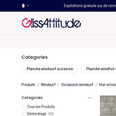
Expéditions gratuite sur de nomb
-50 À -80%
HOT
Déstockage
Windsurf
Wing
Categories
Planche windsurf occasion
Planche windfoil
Produits
Windsurf
Occasions windsurf
Mat winds
Categories
Tous les Produits
Déstockage
(32)