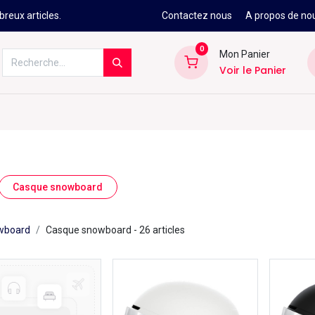
reux articles.
Contactez nous
A propos de no
0
Mon Panier
Voir le Panier
Kitesurf
Néoprène
Ski
Snowbo
Casque snowboard
owboard
Casque snowboard
- 26 articles