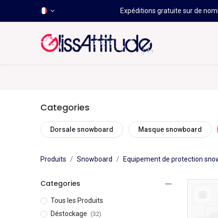
Expéditions gratuite sur de nomb
-50 À -80%
HOT
Déstockage
Windsurf
Wing
Categories
Dorsale snowboard
Masque snowboard
Produits
Snowboard
Equipement de protection sn
Categories
Tous les Produits
Déstockage
(32)