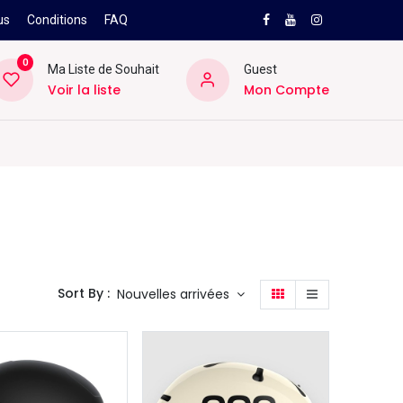
us
Conditions
FAQ
0
Ma Liste de Souhait
Guest
Voir la liste
Mon Compte
NEW
PRO
ard
Divers
Location
Pros
SAV
Sort By :
Nouvelles arrivées