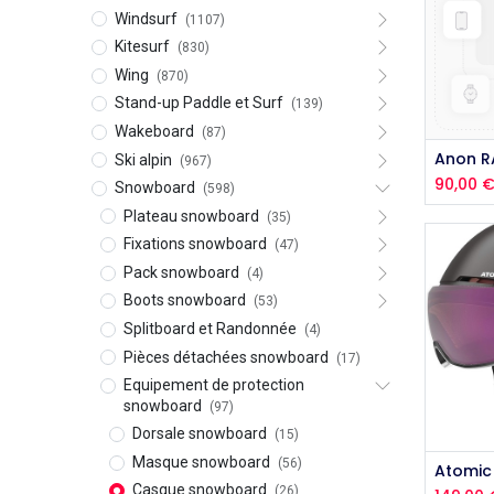
Windsurf
(1107)
Kitesurf
(830)
Wing
(870)
Stand-up Paddle et Surf
(139)
Wakeboard
(87)
Ski alpin
(967)
90,00
Snowboard
(598)
Plateau snowboard
(35)
Fixations snowboard
(47)
Pack snowboard
(4)
Boots snowboard
(53)
Splitboard et Randonnée
(4)
Pièces détachées snowboard
(17)
Equipement de protection
snowboard
(97)
Dorsale snowboard
(15)
Masque snowboard
(56)
Casque snowboard
(26)