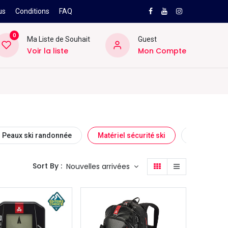
us
Conditions
FAQ
0
Ma Liste de Souhait
Guest
Voir la liste
Mon Compte
NEW
PRO
ard
Divers
Location
Pros
SAV
Peaux ski randonnée
Matériel sécurité ski
Bagagerie 
Sort By :
Nouvelles arrivées