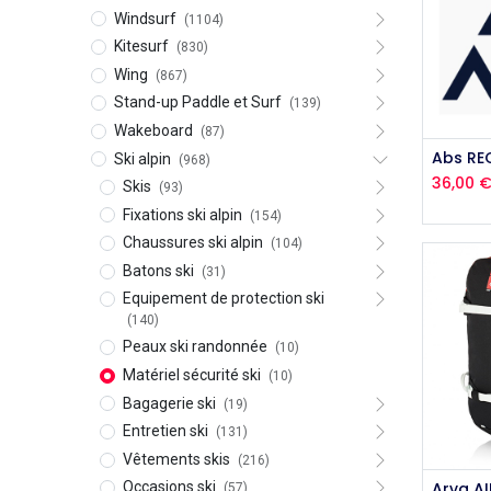
Windsurf
(1104)
Kitesurf
(830)
Wing
(867)
Stand-up Paddle et Surf
(139)
Wakeboard
(87)
Aj
Ski alpin
(968)
36,00
Skis
(93)
Fixations ski alpin
(154)
Chaussures ski alpin
(104)
Batons ski
(31)
Equipement de protection ski
(140)
Peaux ski randonnée
(10)
Matériel sécurité ski
(10)
Bagagerie ski
(19)
Entretien ski
(131)
Vêtements skis
(216)
Occasions ski
(57)