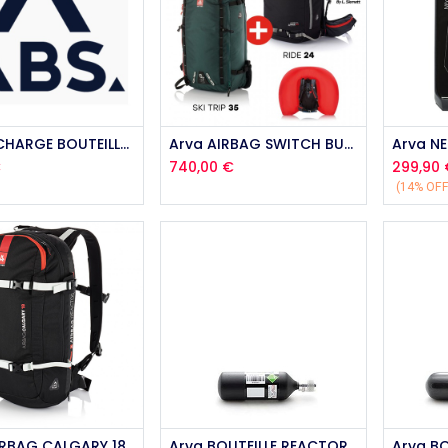
outer au panier
Aj
Abs RECHARGE BOUTEILLE ACIER + POIGN
Arva AIRBAG SWITCH BUNDLE R24-ST35
Arva N
€
740,00
€
299,90
(14% OFF
Ajouter au panier
Arva AIRBAG CALGARY 18 REACTOR
Arva BOUTEILLE REACTOR ACIER