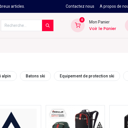
reux articles.
Contactez nous
A propos de no
0
Mon Panier
Voir le Panier
Kitesurf
Néoprène
Ski
Snowbo
 alpin
Batons ski
Equipement de protection ski