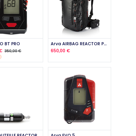
outer au panier
EO BT PRO
Arva AIRBAG REACTOR PRO FLEX
€
650,00
€
350,00
€
)
Ajouter au panier
Arva BOUTEILLE REACTOR CARBONE
Arva EVO 5