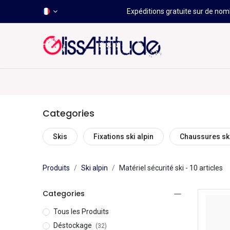
Expéditions gratuite sur de nomb
-50 À -80%
HOT
Déstockage
Windsurf
Wing
Categories
Skis
Fixations ski alpin
Chaussures ski
Produits
Ski alpin
Matériel sécurité ski
- 10 articles
Categories
Tous les Produits
Déstockage
(32)