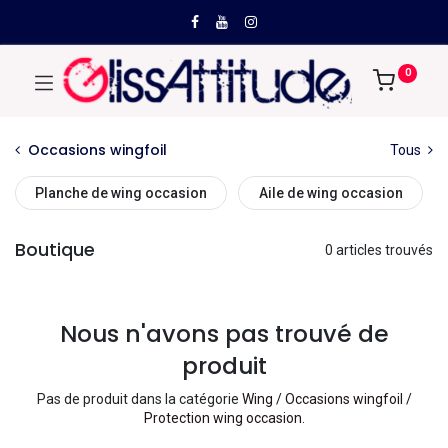
0
Occasions wingfoil
Tous
Planche de wing occasion
Aile de wing occasion
Boutique
0 articles trouvés
Nous n'avons pas trouvé de
produit
Pas de produit dans la catégorie
Wing / Occasions wingfoil /
Protection wing occasion
.