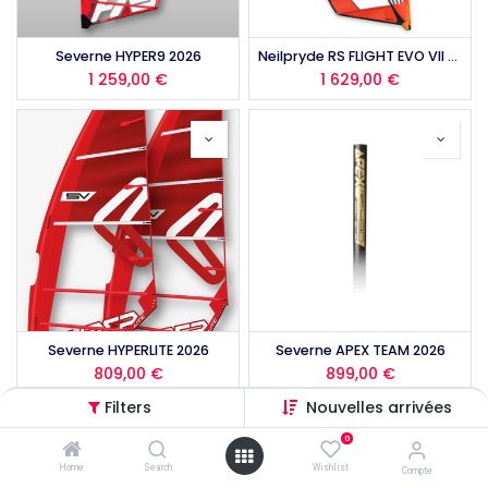
Severne HYPER9 2026
Neilpryde RS FLIGHT EVO VII 2026
1 259,00
€
1 629,00
€
Severne HYPERLITE 2026
Severne APEX TEAM 2026
809,00
€
899,00
€
Filters
Nouvelles arrivées
0
Home
Search
Wishlist
Compte