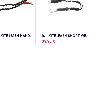
outer au panier
Ajouter au panier
Side on KITE LEASH HANDLE PASS 1M
Ion KITE LEASH SHORT WEBBING
€
39,90
€