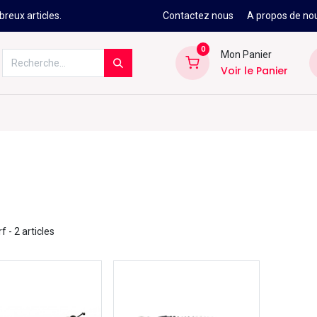
reux articles.
Contactez nous
A propos de no
0
Mon Panier
Voir le Panier
Kitesurf
Néoprène
Ski
Snowbo
rf
- 2 articles