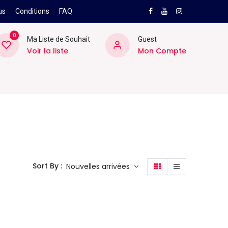
us
Conditions
FAQ
0
Ma Liste de Souhait
Guest
Voir la liste
Mon Compte
NEW
PRO
ard
Divers
Location
Pros
SAV
Sort By :
Nouvelles arrivées