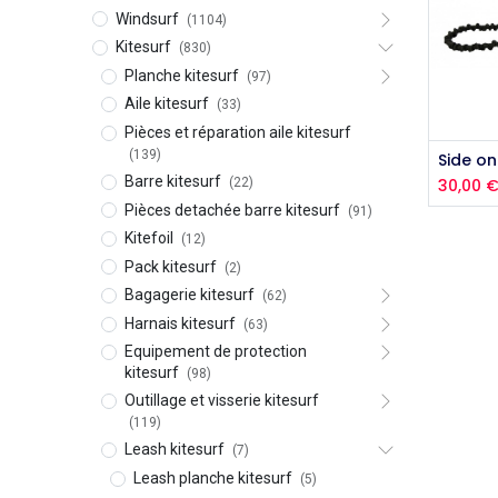
Windsurf
(1104)
Kitesurf
(830)
Planche kitesurf
(97)
Aile kitesurf
(33)
Pièces et réparation aile kitesurf
(139)
Aj
Barre kitesurf
(22)
30,00
Pièces detachée barre kitesurf
(91)
Kitefoil
(12)
Pack kitesurf
(2)
Bagagerie kitesurf
(62)
Harnais kitesurf
(63)
Equipement de protection
kitesurf
(98)
Outillage et visserie kitesurf
(119)
Leash kitesurf
(7)
Leash planche kitesurf
(5)