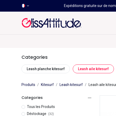
Expéditions gratuite sur de nomb
-50 À -80%
HOT
Déstockage
Windsurf
Wing
Categories
Leash planche kitesurf
Leash aile kitesurf
Produits
Kitesurf
Leash kitesurf
Leash aile kitesu
Categories
Tous les Produits
Déstockage
(32)