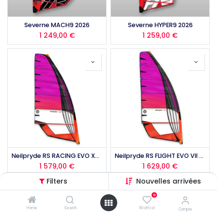
Severne MACH9 2026
Severne HYPER9 2026
1 249,00
€
1 259,00
€
Neilpryde RS RACING EVO XVII 2026
Neilpryde RS FLIGHT EVO VII 2026
1 579,00
€
1 629,00
€
Filters
Nouvelles arrivées
0
Home
Search
Wishlist
Compte