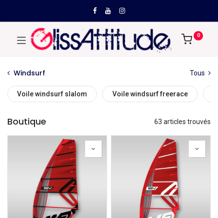
0
Windsurf
Tous
Voile windsurf slalom
Voile windsurf freerace
V
Boutique
63 articles trouvés