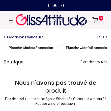
0
Occasions windsurf
Tous
Planche windsurf occasion
Planche windfoil occasion
Boutique
0 articles trouvés
Nous n'avons pas trouvé de
produit
Pas de produit dans la catégorie
Windsurf / Occasions windsurf /
Housse windfoil occasion
.