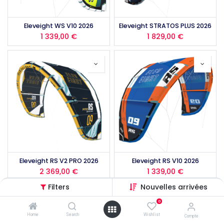
Eleveight WS V10 2026
Eleveight STRATOS PLUS 2026
1 339,00
€
1 829,00
€
Eleveight RS V2 PRO 2026
Eleveight RS V10 2026
2 369,00
€
1 339,00
€
Filters
Nouvelles arrivées
0
Home
Search
Wishlist
Compte