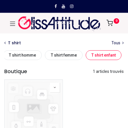
0
T shirt
Tous
T shirt homme
T shirt femme
T shirt enfant
Boutique
1 articles trouvés