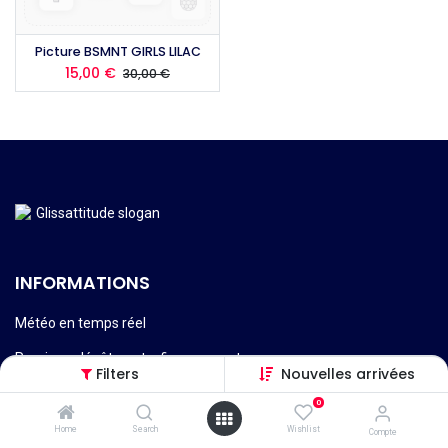
Picture BSMNT GIRLS LILAC
15,00
€
30,00
€
INFORMATIONS
Météo en temps réel
Reprises, dépôt-vente, financement
Filters
Nouvelles arrivées
Services techniques, réparations etc.
0
Livraisons, retours et remboursement
Home
Search
Wishlist
Compte