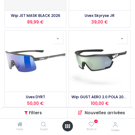
Wip JET MASK BLACK 2026
Uvex Skyryse JR
89,99
€
39,00
€
Uvex DYRT
Wip GUST AERO 2.0 POLA 2026
50,00
€
100,00
€
Filters
Nouvelles arrivées
0
Home
Search
Wishlist
Compte