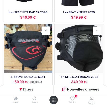
Ion SEAT KITE RADAR 2026
Ion SEAT KITE B2 2026
340,00
€
349,99
€
SideOn PRO RACE SEAT
Ion KITE SEAT RADAR 2024
50,00
€
340,00
€
100,00
€
Filters
Nouvelles arrivées
0
Home
Search
Wishlist
Compte