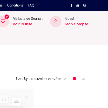
us
Conditions
FAQ
0
Ma Liste de Souhait
Guest
Voir la liste
Mon Compte
NEW
PRO
ard
Divers
Location
Pros
SAV
Sort By :
Nouvelles arrivées