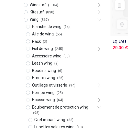
Windsurf
(1104)
Kitesurf
(830)
Wing
(867)
Planche de wing
(74)
Aile de wing
(55)
Aj
Pack
(2)
29,00
Foil de wing
(245)
Accessoire wing
(85)
Leash wing
(9)
Boudins wing
(6)
Harnais wing
(26)
Outillage et visserie
(94)
Pompe wing
(25)
Housse wing
(64)
Equipement de protection wing
(98)
Gilet impact wing
(33)
Lunettes solaires wing
(18)