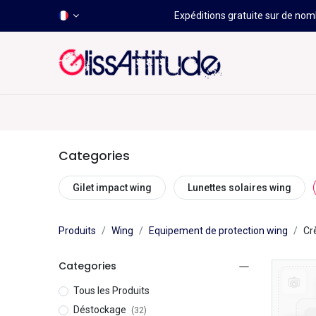
Expéditions gratuite sur de nomb
-50 À -80%
HOT
Déstockage
Windsurf
Wing
Categories
Gilet impact wing
Lunettes solaires wing
Produits
Wing
Equipement de protection wing
Cr
Categories
Tous les Produits
Déstockage
(32)