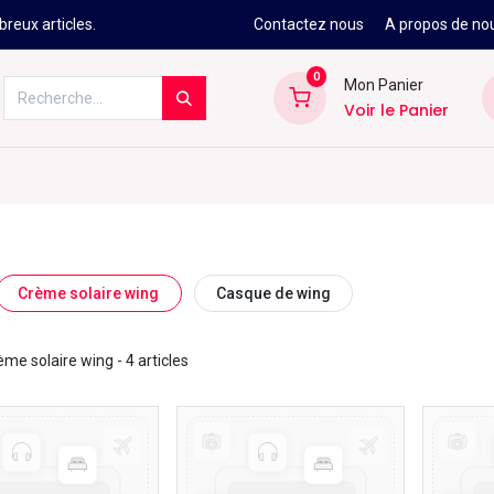
reux articles.
Contactez nous
A propos de no
0
Mon Panier
Voir le Panier
Kitesurf
Néoprène
Ski
Snowbo
Crème solaire wing
Casque de wing
ème solaire wing
- 4 articles