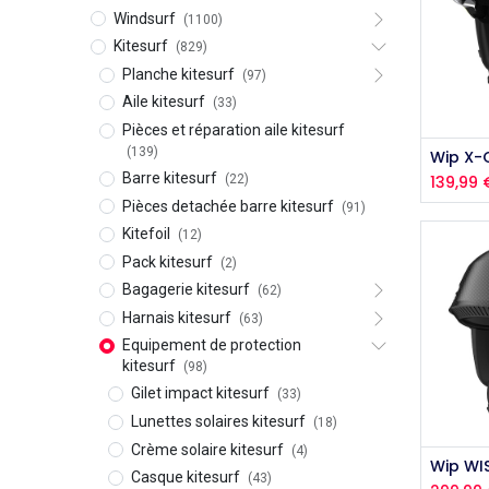
Windsurf
(1100)
Kitesurf
(829)
Planche kitesurf
(97)
Aile kitesurf
(33)
Pièces et réparation aile kitesurf
(139)
Wip X-
Barre kitesurf
(22)
139,99
Pièces detachée barre kitesurf
(91)
Kitefoil
(12)
Pack kitesurf
(2)
Bagagerie kitesurf
(62)
Harnais kitesurf
(63)
Equipement de protection
kitesurf
(98)
Gilet impact kitesurf
(33)
Lunettes solaires kitesurf
(18)
Crème solaire kitesurf
(4)
Wip WI
Casque kitesurf
(43)