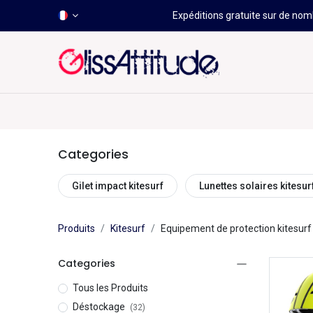
Expéditions gratuite sur de nomb
-50 À -80%
HOT
Déstockage
Windsurf
Wing
Categories
Gilet impact kitesurf
Lunettes solaires kitesur
Produits
Kitesurf
Equipement de protection kitesurf
Categories
Tous les Produits
Déstockage
(32)