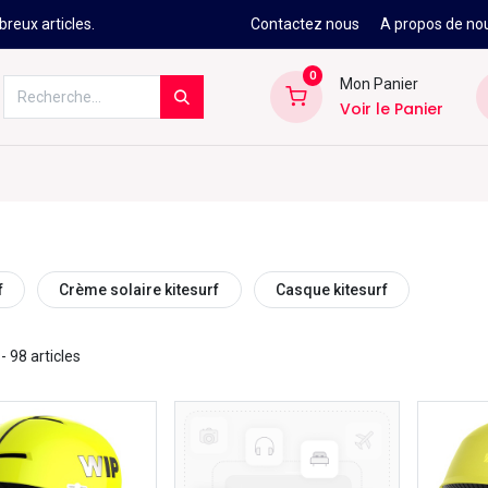
reux articles.
Contactez nous
A propos de no
0
Mon Panier
Voir le Panier
Kitesurf
Néoprène
Ski
Snowbo
f
Crème solaire kitesurf
Casque kitesurf
- 98 articles