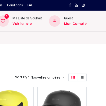
us
Conditions
FAQ
0
Ma Liste de Souhait
Guest
Voir la liste
Mon Compte
NEW
PRO
ard
Divers
Location
Pros
SAV
Sort By :
Nouvelles arrivées