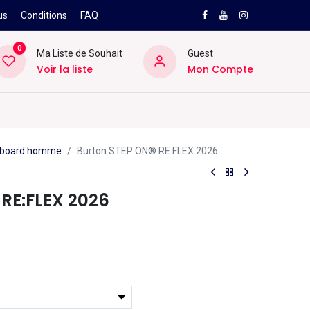
us
Conditions
FAQ
0
Ma Liste de Souhait
Guest
Voir la liste
Mon Compte
NEW
PRO
ard
Divers
Location
Pros
SAV
owboard homme
Burton STEP ON® RE:FLEX 2026
 RE:FLEX 2026