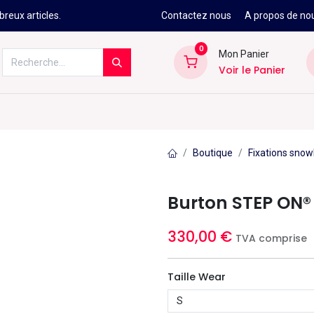
reux articles.
Contactez nous
A propos de no
0
Mon Panier
Voir le Panier
Kitesurf
Néoprène
Ski
Snowbo
Boutique
Fixations sn
Burton STEP ON®
330,00
€
TVA comprise
Taille Wear