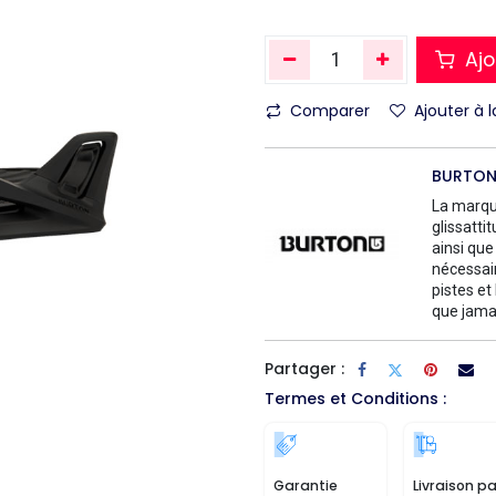
Ajo
Comparer
Ajouter à l
BURTO
La marqu
glissatti
ainsi que
nécessair
pistes et
que jamai
Partager :
Termes et Conditions :
Garantie
Livraison pa