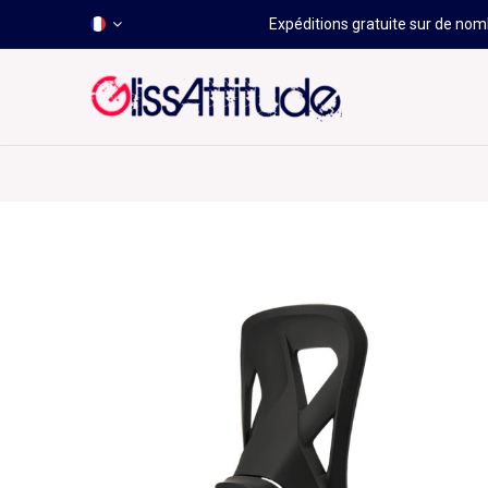
Expéditions gratuite sur de nomb
-50 À -80%
HOT
Déstockage
Windsurf
Wing