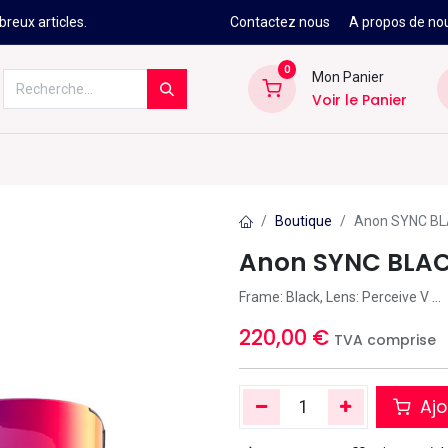
reux articles.
Contactez nous
A propos de no
0
Mon Panier
Voir le Panier
Kitesurf
Néoprène
Ski
Snowbo
Boutique
Anon SYNC BL
Anon SYNC BLAC
Frame: Black, Lens: Perceive V ...
220,00
€
TVA comprise
Ajo