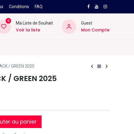
us
Conditions
FAQ
0
Ma Liste de Souhait
Guest
Voir la liste
Mon Compte
NEW
PRO
ard
Divers
Location
Pros
SAV
ACK / GREEN 2025
K / GREEN 2025
uter au panier