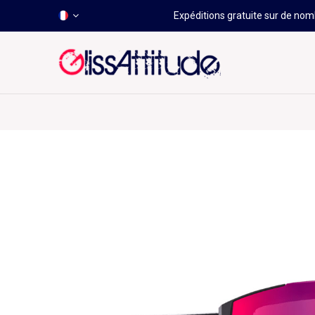
Expéditions gratuite sur de nomb
-50 À -80%
HOT
Déstockage
Windsurf
Wing