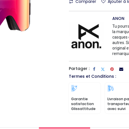
Comparer
Ajouter à l
ANON
Tu pourra
la marque
casques 
autres. 
original 
remarqua
Partager :
Termes et Conditions :
Garantie
Livraison pa
satisfaction
transporte
Glissattitude
avec suivi