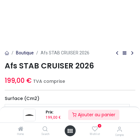
Boutique
Afs STAB CRUISER 2026
Afs STAB CRUISER 2026
199,00
€
TVA comprise
Surface (cm2)
Prix:
Ajouter au panier
199,00
€
Définitivement indisponible
0
Home
Search
Wishlist
Compte
Soyez averti lorsque le produit est de nouveau en stock