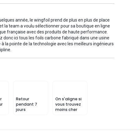
elques année, le wingfoil prend de plus en plus de place
 et la team a voulu sélectionner pour sa boutique en ligne
ue française avec des produits de haute performance.
 donc ici tous les foils carbone fabriqué dans une usine
 à la pointe de la technologie avec les meilleurs ingénieurs
ipline.
r
Retour
On s'aligne si
ur
pendant 7
vous trouvez
jours
moins cher