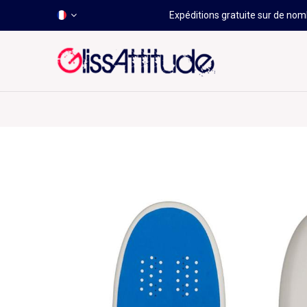
Expéditions gratuite sur de nomb
-50 À -80%
HOT
Déstockage
Windsurf
Wing