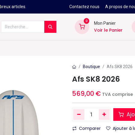
reux articles.
Contactez nous
A propos de no
0
Mon Panier
Voir le Panier
Kitesurf
Néoprène
Ski
Snowbo
Boutique
Afs SK8 2026
Afs SK8 2026
569,00
€
TVA comprise
Ajo
Comparer
Ajouter à l