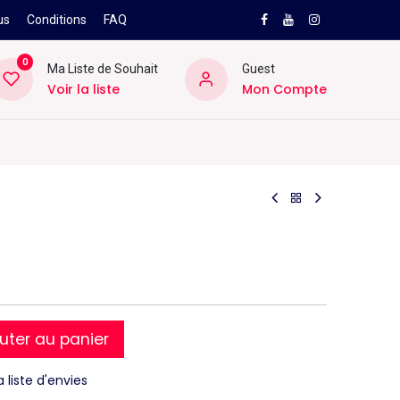
us
Conditions
FAQ
0
Ma Liste de Souhait
Guest
Voir la liste
Mon Compte
NEW
PRO
ard
Divers
Location
Pros
SAV
uter au panier
a liste d'envies