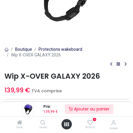
Boutique
Protections wakeboard
Wip X-OVER GALAXY 2026
Wip X-OVER GALAXY 2026
139,99
€
TVA comprise
Prix:
Ajouter au panier
Ajouter au panier
139,99
€
0
Ajouter à la liste d'envies
Home
Search
Wishlist
Compte