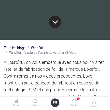
Tous les blogs
Windfoil
Windfoil - Visite de l'usine Lokefoil à St Malo
Aujourd'hui, on vous embarque avec nous pour visiter
l'atelier de fabrication de foil de la marque Lokefoil.
Contrairement à nos vidéos précédentes, Loke
montre un autre concept de fabrication basé sur la
technologie RTM et non prepreg comme les autres
que nous avons visité jusqu'alors (AFS, Alpine). C'est
0
aussi une autre dimension et vision de l'entreprise.
Home
Search
Wishlist
Compte