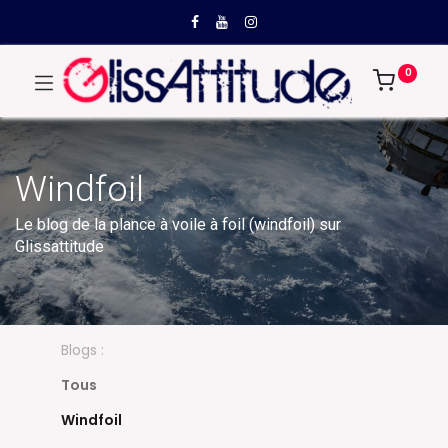
0
Windfoil
Le blog de la plance à voile à foil (windfoil) sur
Glissattitude
Blogs :
Tous
Windfoil