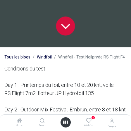
Tous les blogs
Windfoil
Windfoil - Test Neilpryde RS:Flight F4
Conditions du test
Day 1 : Printemps du foil, entre 10 et 20 knt, voile
RS:Flight 7m2, flotteur JP Hydrofoil 135
Day 2 : Outdoor Mix Festival, Embrun, entre 8 et 18 knt,
voile Swart 7m, flotteur JP Hydrofoil 135
0
Home
Search
Wishlist
Compte