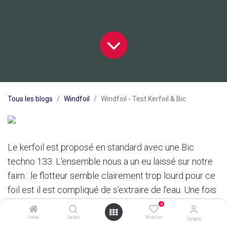
Tous les blogs
Windfoil
Windfoil - Test Kerfoil & Bic
Le kerfoil est proposé en standard avec une Bic
techno 133. L'ensemble nous a un eu laissé sur notre
faim : le flotteur semble clairement trop lourd pour ce
foil est il est compliqué de s'extraire de l'eau. Une fois
en l'air, la stabilité est précaire par rapport aux
0
concurrents, avec pas mal de mouvement parasites
Home
Search
Wishlist
Compte