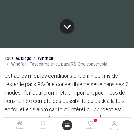
Tous les blogs
Windfoil
Windfoil - Test complet du pack RS-One convertible
Cet après midi, les conditions ont enfin permis de
tester le pack RS-One convertible de série dans ses 2
modes : foil et aileron. Il était important pour nous de
nous rendre compte des possibilité du pack à la fois
en foil et en slalom car tout l'intérêt du concept est
clairement dans cette double utilisation, dont la
0
promesse est d'offrir un très large plage d'utilisation.
Home
Search
Wishlist
Compte