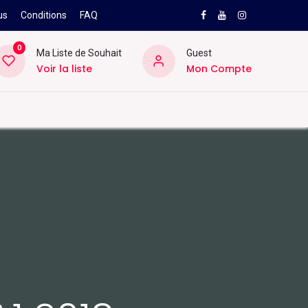
us
Conditions
FAQ
0
Ma Liste de Souhait
Guest
Voir la liste
Mon Compte
NEW
PRO
ard
Divers
Location
Pros
SAV