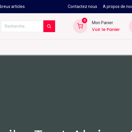
reux articles.
Contactez nous
A propos de no
0
Mon Panier
Voir le Panier
Kitesurf
Néoprène
Ski
Snowbo