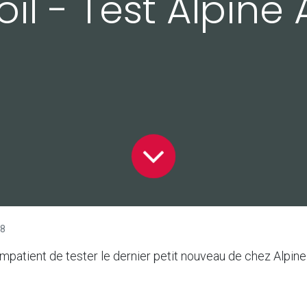
il - Test Alpine 
18
 impatient de tester le dernier petit nouveau de chez AlpineF