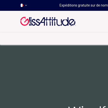
Expéditions gratuite sur de nomb
-50 À -80%
HOT
Déstockage
Windsurf
Wing