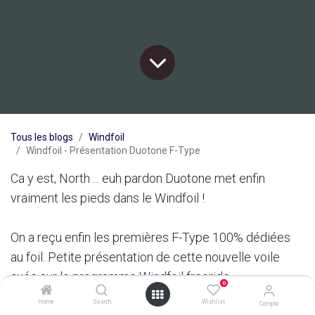
Tous les blogs
Windfoil
Windfoil - Présentation Duotone F-Type
Ca y est, North ... euh pardon Duotone met enfin
vraiment les pieds dans le Windfoil !
On a reçu enfin les premières F-Type 100% dédiées
au foil. Petite présentation de cette nouvelle voile
axée sur le programme Windfoil freeride.
0
Home
Search
Wishlist
Compte