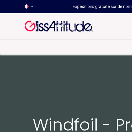
Expéditions gratuite sur de nomb
-50 À -80%
HOT
Déstockage
Windsurf
Wing
Windfoil - P