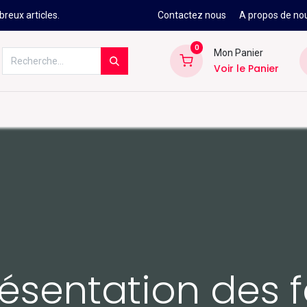
reux articles.
Contactez nous
A propos de no
0
Mon Panier
Voir le Panier
Kitesurf
Néoprène
Ski
Snowbo
résentation des fo