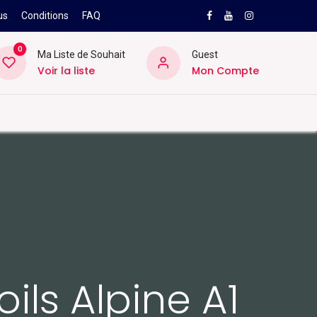
us
Conditions
FAQ
0
Ma Liste de Souhait
Guest
Voir la liste
Mon Compte
NEW
PRO
ard
Divers
Location
Pros
SAV
ils Alpine A1