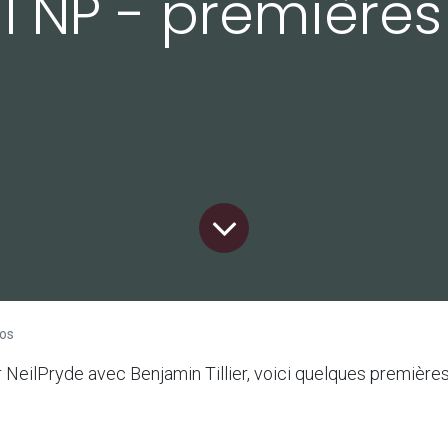
l NP - première
tos
 NeilPryde avec Benjamin Tillier, voici quelques premières