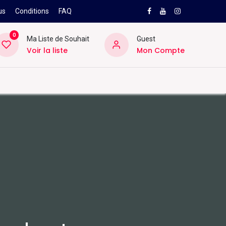
us
Conditions
FAQ
0
Ma Liste de Souhait
Guest
Voir la liste
Mon Compte
NEW
PRO
ard
Divers
Location
Pros
SAV