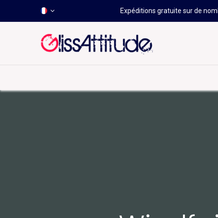
Expéditions gratuite sur de nomb
-50 À -80%
HOT
Déstockage
Windsurf
Wing