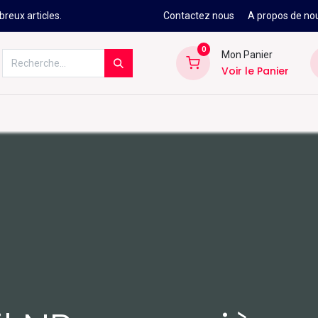
reux articles.
Contactez nous
A propos de no
0
Mon Panier
Voir le Panier
Kitesurf
Néoprène
Ski
Snowbo