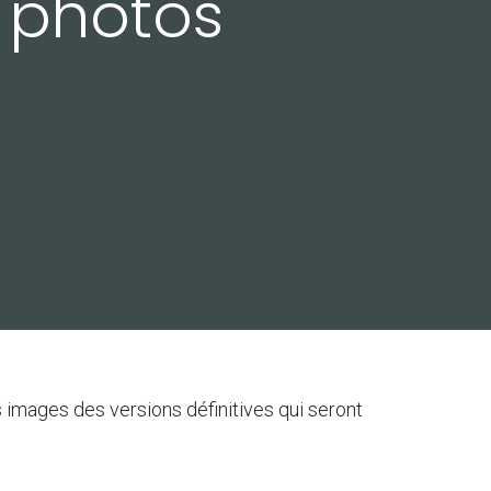
s photos
 images des versions définitives qui seront