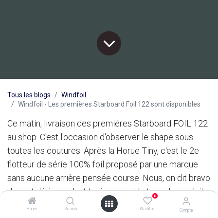
Tous les blogs
Windfoil
Windfoil - Les premières Starboard Foil 122 sont disponibles
Ce matin, livraison des premières Starboard FOIL 122
au shop. C'est l'occasion d'observer le shape sous
toutes les coutures. Après la Horue Tiny, c'est le 2e
flotteur de série 100% foil proposé par une marque
sans aucune arrière pensée course. Nous, on dit bravo
dors et déjà car c'est typiquement le type de produit
0
dont le marché à besoin pour démocratiser le foil en
Home
Search
Wishlist
Compte