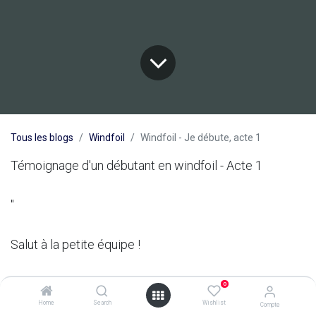
Tous les blogs
Windfoil
Windfoil - Je débute, acte 1
Témoignage d'un débutant en windfoil - Acte 1
"
Salut à la petite équipe !
Enfin des nouvelles du foil. Non, je ne suis pas mort
0
séché par une chute bestiale ou noyé ! C'est fait ;
Home
Search
Wishlist
Compte