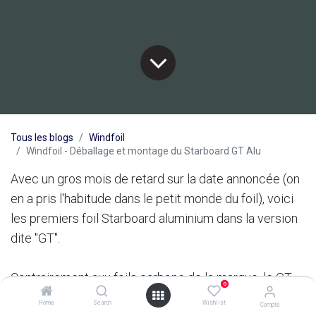
Tous les blogs
Windfoil
Windfoil - Déballage et montage du Starboard GT Alu
Avec un gros mois de retard sur la date annoncée (on
en a pris l'habitude dans le petit monde du foil), voici
les premiers foil Starboard aluminium dans la version
dite "GT".
Contrairement aux foils carbone de la marque, le GT
0
Alu est cette fois livré dans des emballages carton en
Home
Search
Wishlist
Compte