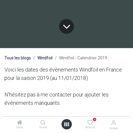
Tous les blogs
Windfoil
Windfoil - Calendrier 2019
Voici les dates des évènements Windfoil en France
pour la saison 2019 (au 11/01/2018).
N'hésitez pas à me contacter pour ajouter les
évènements manquants.
Pour vous inscrire sur les évènements "Initiation",
0
contactez directement l'organisateur (pour
Home
Search
Wishlist
Compte