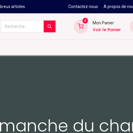
reux articles.
Contactez nous
A propos de no
0
Mon Panier
Voir le Panier
Kitesurf
Néoprène
Ski
Snowbo
e manche du ch