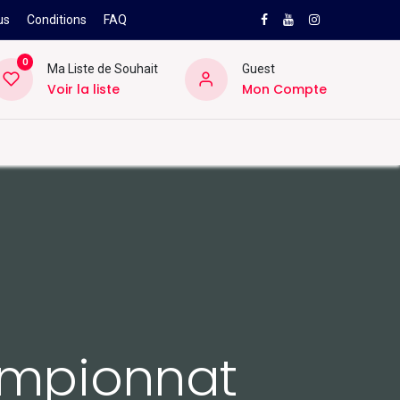
us
Conditions
FAQ
0
Ma Liste de Souhait
Guest
Voir la liste
Mon Compte
NEW
PRO
ard
Divers
Location
Pros
SAV
ampionnat