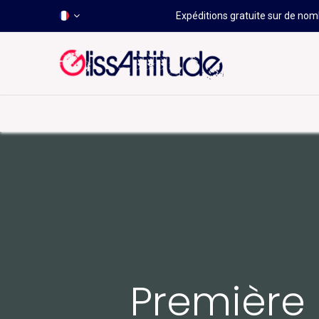
Expéditions gratuite sur de nomb
-50 À -80%
HOT
Déstockage
Windsurf
Wing
​Premièr