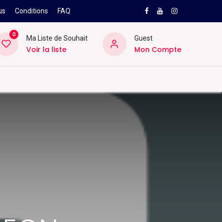
us
Conditions
FAQ
0
Ma Liste de Souhait
Guest
Voir la liste
Mon Compte
NEW
PRO
ard
Divers
Location
Pros
SAV