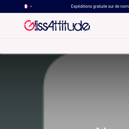
Expéditions gratuite sur de nomb
-50 À -80%
HOT
Déstockage
Windsurf
Wing