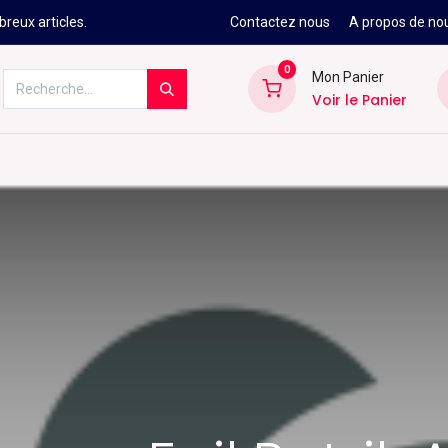
reux articles.
Contactez nous
A propos de no
0
Mon Panier
Voir le Panier
Kitesurf
Néoprène
Ski
Snowbo