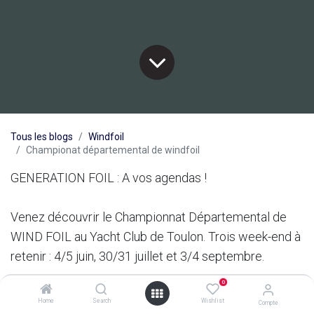
Tous les blogs
Windfoil
Championat départemental de windfoil
GENERATION FOIL : A vos agendas !
Venez découvrir le Championnat Départemental de
WIND FOIL au Yacht Club de Toulon. Trois week-end à
retenir : 4/5 juin, 30/31 juillet et 3/4 septembre.
0
Rejoignez-nous le 4 juin vers 18h, pour découvrir tous
Home
Search
Wishlist
Compte