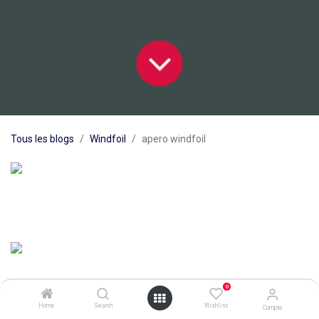
Tous les blogs
Windfoil
apero windfoil
dans
Windfoil
0
Home
Search
Wishlist
Compte