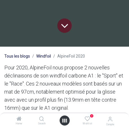
Tous les blogs
Windfoil
AlpineFoil 2020
Pour 2020, AlpineFoil nous propose 2 nouvelles
déclinaisons de son windfoil carbone A1 : le "Sport" et
le "Race". Ces 2 nouveaux modèles sont basés sur un
mat de 97cm, notablement optimisé pour la glisse
avec avec un profil plus fin (13.9mm en tête contre
16mm) que sur le A1 original.
0
Sur ces 2 modèles, l'échantillonnage a été revu par
Home
Search
Wishlist
Compte