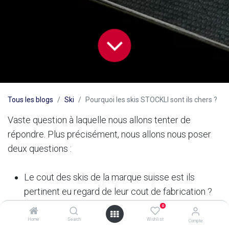
Tous les blogs
Ski
Pourquoi les skis STOCKLI sont ils chers ?
Vaste question à laquelle nous allons tenter de
répondre. Plus précisément, nous allons nous poser
deux questions :
Le cout des skis de la marque suisse est ils
pertinent eu regard de leur cout de fabrication ?
0
En achetant une paire de ski entre 1500 et
Home
Search
Wishlist
Compte