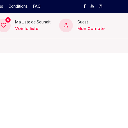
us
Conditions
FAQ
0
Ma Liste de Souhait
Guest
Voir la liste
Mon Compte
NEW
PRO
ard
Divers
Location
Pros
SAV