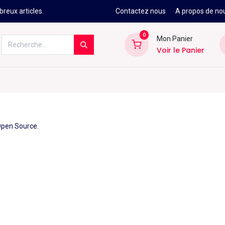
reux articles.
Contactez nous
A propos de no
0
Mon Panier
Voir le Panier
Kitesurf
Néoprène
Ski
Snowbo
pen Source
.