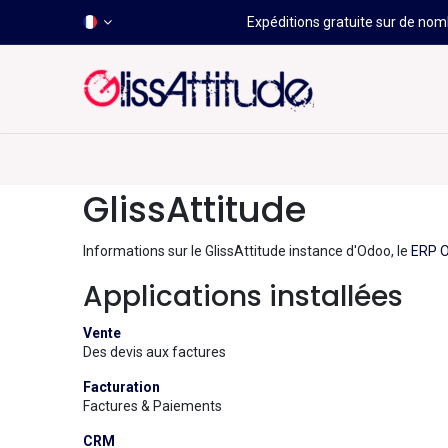
Expéditions gratuite sur de nomb
-50 À -80%
HOT
Déstockage
Windsurf
Wing
GlissAttitude
Informations sur le GlissAttitude instance d'Odoo, le
ERP O
Applications installées
Vente
Des devis aux factures
Facturation
Factures & Paiements
CRM