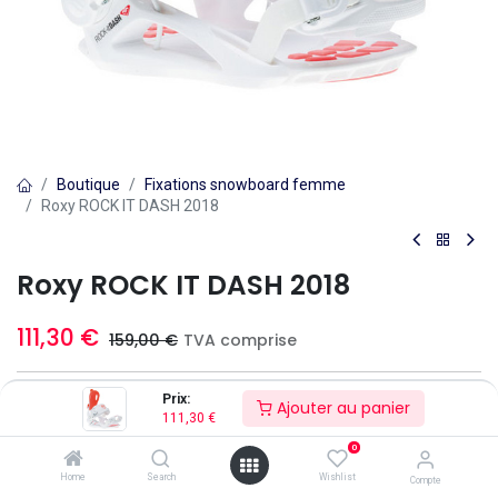
Boutique
Fixations snowboard femme
Roxy ROCK IT DASH 2018
Roxy ROCK IT DASH 2018
111,30
€
159,00
€
TVA comprise
Taille Double
Prix:
Ajouter au panier
111,30
€
0
Home
Search
Wishlist
Compte