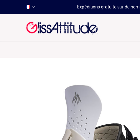
Expéditions gratuite sur de nomb
-50 À -80%
HOT
Déstockage
Windsurf
Wing