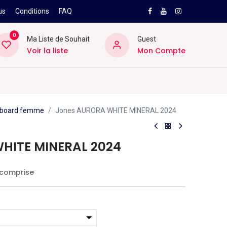
us
Conditions
FAQ
0
Ma Liste de Souhait
Guest
Voir la liste
Mon Compte
NEW
PRO
ard
Divers
Location
Pros
SAV
owboard femme
Jones AURORA WHITE MINERAL 2024
HITE MINERAL 2024
comprise