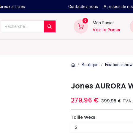
reux articles.
Contactez nous
A propos de no
0
Mon Panier
Voir le Panier
Kitesurf
Néoprène
Ski
Snowbo
Boutique
Fixations sn
Jones AURORA W
279,96
€
399,95
€
TVA 
Taille Wear