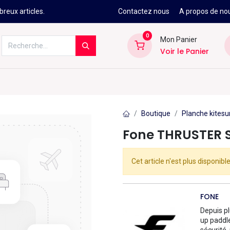
reux articles.
Contactez nous
A propos de no
0
Mon Panier
Voir le Panier
Kitesurf
Néoprène
Ski
Snowbo
Boutique
Planche kitesu
Fone THRUSTER 
Cet article n'est plus disponible
FONE
Depuis pl
up paddle