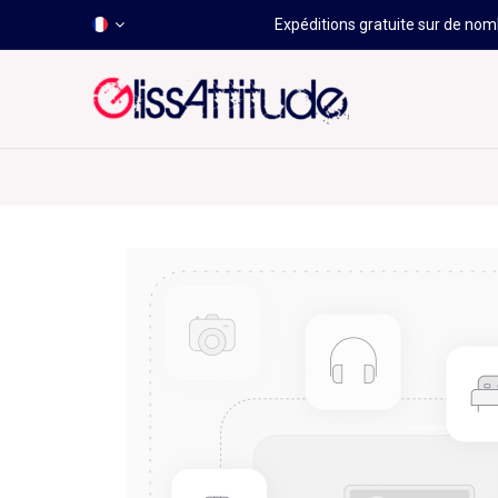
Expéditions gratuite sur de nomb
-50 À -80%
HOT
Déstockage
Windsurf
Wing