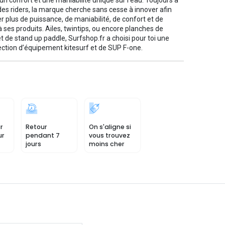
 un confort et une maniabilité unique sur l’eau. Toujours à
des riders, la marque cherche sans cesse à innover afin
r plus de puissance, de maniabilité, de confort et de
à ses produits. Ailes, twintips, ou encore planches de
et de stand up paddle, Surfshop.fr a choisi pour toi une
ection d’équipement kitesurf et de SUP F-one.
r
Retour
On s'aligne si
ur
pendant 7
vous trouvez
jours
moins cher