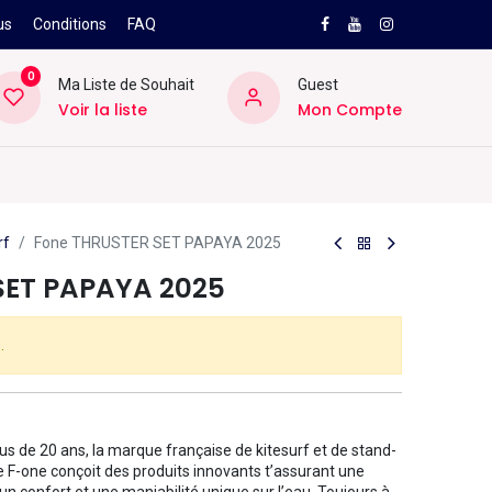
us
Conditions
FAQ
0
Ma Liste de Souhait
Guest
Voir la liste
Mon Compte
NEW
PRO
ard
Divers
Location
Pros
SAV
rf
Fone THRUSTER SET PAPAYA 2025
SET PAPAYA 2025
.
us de 20 ans, la marque française de kitesurf et de stand-
 F-one conçoit des produits innovants t’assurant une