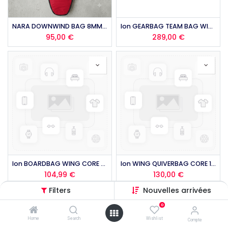
NARA DOWNWIND BAG 8MM 2026
Ion GEARBAG TEAM BAG WING 2026
95,00
€
289,00
€
Ion BOARDBAG WING CORE SLIM 2026
Ion WING QUIVERBAG CORE 150 2026
104,99
€
130,00
€
Filters
Nouvelles arrivées
0
Home
Search
Wishlist
Compte